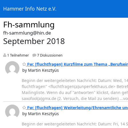
Hammer Info Netz e.V.
Fh-sammlung
fh-sammlung@hin.de
September 2018
1 Teilnehmer
7 Diskussionen
Fw: [fluchtfragen] Kurzfilme zum Thema „Berufseins
by Martin Kesztyüs
Beginn der weitergeleiteten Nachricht: Datum: Wed, 14
fluchtfragen" <fluchtfragen(a)unperfekthaus.de> Betreff
Mailingliste. Wenn du auf "antworten" klickst, dann ge
saxofool(a)gmx.de (2. Versuch, die Mail zu senden) ...v
Fw: [fluchtfragen] Weiterleitung/Ehrenamtliche un
by Martin Kesztyüs
Beginn der weitergeleiteten Nachricht: Datum: Fri, 14 