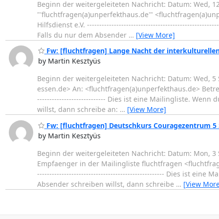
Beginn der weitergeleiteten Nachricht: Datum: Wed, 12
"'fluchtfragen(a)unperfekthaus.de'" <fluchtfragen(a)un
Hilfsdienst e.V. ---------------------------------------------
Falls du nur dem Absender
…
[View More]
Fw: [fluchtfragen] Lange Nacht der interkulturelle
by Martin Kesztyüs
Beginn der weitergeleiteten Nachricht: Datum: Wed, 5 
essen.de> An: <fluchtfragen(a)unperfekthaus.de> Betreff: 
---------------------------- Dies ist eine Mailingliste. 
willst, dann schreibe an:
…
[View More]
Fw: [fluchtfragen] Deutschkurs Couragezentrum 5
by Martin Kesztyüs
Beginn der weitergeleiteten Nachricht: Datum: Mon, 3 
Empfaenger in der Mailingliste fluchtfragen <fluchtfra
---------------------------------------------------- Dies is
Absender schreiben willst, dann schreibe
…
[View More