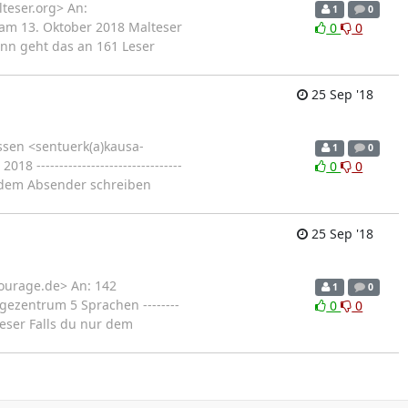
teser.org> An:
1
0
n am 13. Oktober 2018 Malteser
0
0
t, dann geht das an 161 Leser
25 Sep '18
ssen <sentuerk(a)kausa-
1
0
-------------------------------
0
0
nur dem Absender schreiben
25 Sep '18
courage.de> An: 142
1
0
gezentrum 5 Sprachen --------
0
0
1 Leser Falls du nur dem