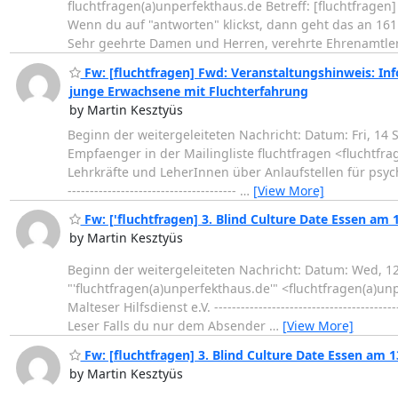
fluchtfragen(a)unperfekthaus.de Betreff: [fluchtfragen]
Wenn du auf "antworten" klickst, dann geht das an 161
Sehr geehrte Damen und Herren, verehrte Ehrenamtler
Fw: [fluchtfragen] Fwd: Veranstaltungshinweis: Inf
junge Erwachsene mit Fluchterfahrung
by Martin Kesztyüs
Beginn der weitergeleiteten Nachricht: Datum: Fri, 1
Empfaenger in der Mailingliste fluchtfragen <fluchtfra
Lehrkräfte und LeherInnen über Anlaufstellen für psychi
--------------------------------------
…
[View More]
Fw: ['fluchtfragen] 3. Blind Culture Date Essen am 1
by Martin Kesztyüs
Beginn der weitergeleiteten Nachricht: Datum: Wed, 12
"'fluchtfragen(a)unperfekthaus.de'" <fluchtfragen(a)unp
Malteser Hilfsdienst e.V. -----------------------------------
Leser Falls du nur dem Absender
…
[View More]
Fw: [fluchtfragen] 3. Blind Culture Date Essen am 1
by Martin Kesztyüs