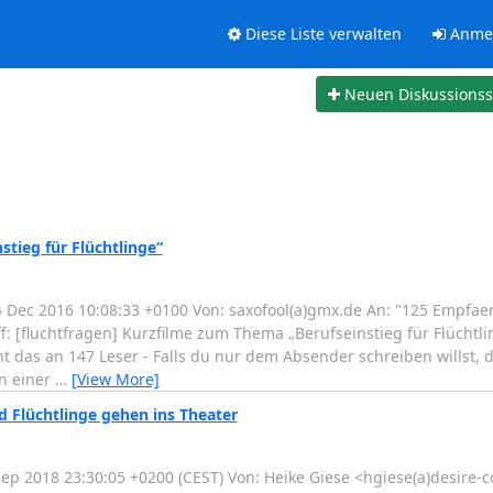
Diese Liste verwalten
Anme
Neuen Diskussions
tieg für Flüchtlinge“
 Dec 2016 10:08:33 +0100 Von: saxofool(a)gmx.de An: "125 Empfaen
: [fluchtfragen] Kurzfilme zum Thema „Berufseinstieg für Flüchtling
ht das an 147 Leser - Falls du nur dem Absender schreiben willst, 
on einer
…
[View More]
d Flüchtlinge gehen ins Theater
Sep 2018 23:30:05 +0200 (CEST) Von: Heike Giese <hgiese(a)desire-