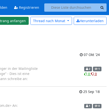
lden
Registrieren
strang anfangen
Thread nach
Monat
Herunterladen
07 Okt '24
ger in der Mailingliste
2
1
e“ - Dies ist eine
0
0
dann schreibe an:
25 Sep '18
com.de> An:
1
0