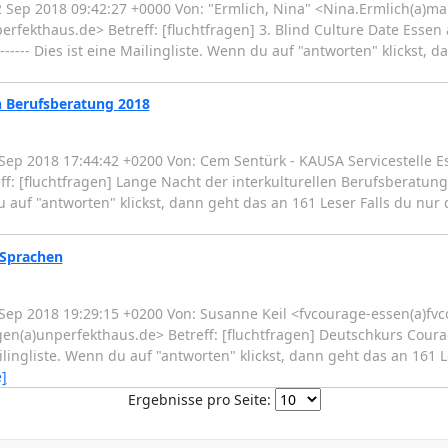
 Sep 2018 09:42:27 +0000 Von: "Ermlich, Nina" <Nina.Ermlich(a)mal
perfekthaus.de> Betreff: [fluchtfragen] 3. Blind Culture Date Esse
--------------- Dies ist eine Mailingliste. Wenn du auf "antworten" klicks
n Berufsberatung 2018
Sep 2018 17:44:42 +0200 Von: Cem Sentürk - KAUSA Servicestelle E
[fluchtfragen] Lange Nacht der interkulturellen Berufsberatung 2018 -
Wenn du auf "antworten" klickst, dann geht das an 161 Leser Falls du 
 Sprachen
Sep 2018 19:29:15 +0200 Von: Susanne Keil <fvcourage-essen(a)fv
gen(a)unperfekthaus.de> Betreff: [fluchtfragen] Deutschkurs Coura
t eine Mailingliste. Wenn du auf "antworten" klickst, dann geht das an 16
]
Ergebnisse pro Seite: