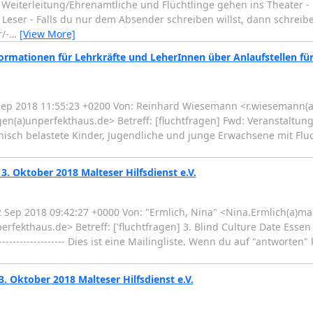
 Weiterleitung/Ehrenamtliche und Flüchtlinge gehen ins Theater - Di
 Leser - Falls du nur dem Absender schreiben willst, dann schreib
/-
…
[View More]
ormationen für Lehrkräfte und LeherInnen über Anlaufstellen für
4 Sep 2018 11:55:23 +0200 Von: Reinhard Wiesemann <r.wiesemann(
gen(a)unperfekthaus.de> Betreff: [fluchtfragen] Fwd: Veranstaltun
sch belastete Kinder, Jugendliche und junge Erwachsene mit Fluchter
3. Oktober 2018 Malteser Hilfsdienst e.V.
 Sep 2018 09:42:27 +0000 Von: "Ermlich, Nina" <Nina.Ermlich(a)mal
erfekthaus.de> Betreff: ['fluchtfragen] 3. Blind Culture Date Esse
------------------------- Dies ist eine Mailingliste. Wenn du auf "antworte
3. Oktober 2018 Malteser Hilfsdienst e.V.