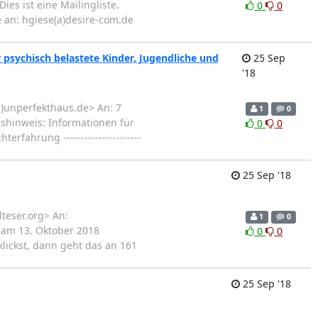
es ist eine Mailingliste.
0
0
e an: hgiese(a)desire-com.de
 psychisch belastete Kinder, Jugendliche und
25 Sep
'18
a)unperfekthaus.de> An: 7
1
0
gshinweis: Informationen für
0
0
fahrung ----------------------
25 Sep '18
teser.org> An:
1
0
n am 13. Oktober 2018
0
0
n" klickst, dann geht das an 161
25 Sep '18