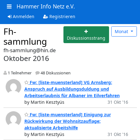
Hammer Info Netz e.V.
Anmelden
Registrieren
Fh-
Monat
Diskussionsstrang
sammlung
fh-sammlung@hin.de
Oktober 2016
1 Teilnehmer
48 Diskussionen
Fw: [liste-muensterland] VG Arnsberg:
Anspruch auf Ausbildungsduldung und
Arbeitserlaubnis für Albaner im Eilverfahren
by Martin Kesztyüs
31 Okt '16
Fw: [liste-muensterland] Einigung zur
Rückwirkung der Wohnsitzauflage;
aktualisierte Arbeitshilfe
by Martin Kesztyüs
31 Okt '16